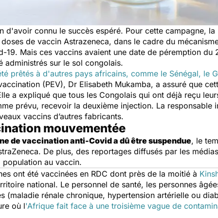
in d'avoir connu le succès espéré. Pour cette campagne, l
e doses de vaccin Astrazeneca, dans le cadre du mécanisme
d-19. Mais ces vaccins avaient une date de péremption du 2
 administrés sur le sol congolais.
été prêtés à d'autres pays africains, comme le Sénégal, le 
vaccination (PEV), Dr Elisabeth Mukamba, a assuré que cet
Elle a expliqué que tous les Congolais qui ont déjà reçu le
me prévu, recevoir la deuxième injection. La responsable
veaux vaccins d’autres fabricants.
cination mouvementée
e de vaccination anti-Covid a dû être suspendue
, le te
straZeneca. De plus, des reportages diffusés par les médias
a population au vaccin.
nes ont été vaccinées en RDC dont près de la moitié à
Kins
rritoire national. Le personnel de santé, les personnes âgée
(maladie rénale chronique, hypertension artérielle ou diabèt
re où l
'Afrique fait face à une troisième vague de contamin