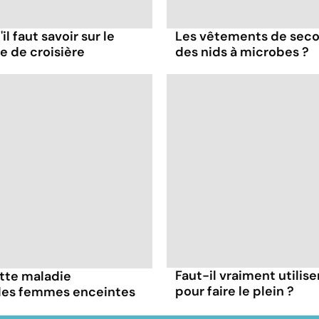
il faut savoir sur le
Les vêtements de seco
re de croisière
des nids à microbes ?
Faut-il vraiment utilis
ette maladie
pour faire le plein ?
 les femmes enceintes