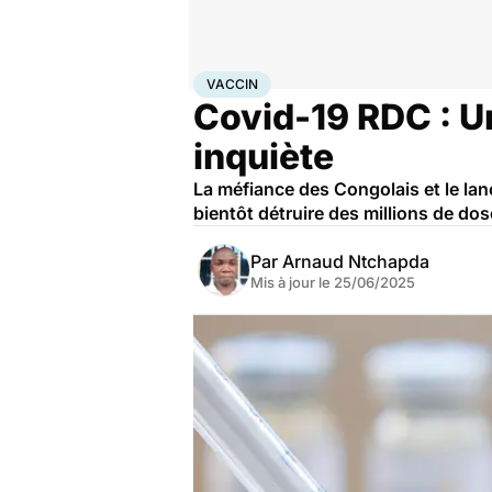
Accueil
Santé
Maladies
Maladies infectieuses
Vac
VACCIN
Covid-19 RDC : U
inquiète
La méfiance des Congolais et le lan
bientôt détruire des millions de do
Par
Arnaud Ntchapda
Mis à jour le
25/06/2025