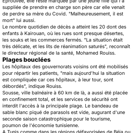
Eprouvée, elle reste marquée par une jeune fille qui l'a
suppliée de prendre en charge son père car elle venait
de perdre sa mère du Covid.
"Malheureusement, il est
mort
" lui aussi.
Le nombre quotidien de décès a atteint les 20 dont des
enfants à Kairouan, où les rues sont presque désertes,
les souks et les commerces fermés.
"La situation était
très délicate, et les lits de réanimation saturés
", reconnaît
le directeur régional de la santé, Mohamed Rouiss.
Plages bouclées
Les hôpitaux des gouvernorats voisins ont été mobilisés
pour répartir les patients,
"mais aujourd'hui la situation
est compliquée car ces hôpitaux, à leur tour, sont
débordés
", indique Rouiss.
Sousse, ville balnéaire à 60 km de là, a aussi été placée
en confinement total, et les services de sécurité ont
interdit l'accès à la principale plage. Le bandeau de
sable blanc piqué de parasols est vide, augurant d'une
seconde saison catastrophique pour le tourisme,
poumon de l'économie tunisienne.
A Tunis comme dans les régions défavorisées de Béja ou