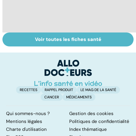
Voir toutes les fiches santé
Tout savoir sur
Inflammation des
Vi
les infections
amygdales : que
oc
pulmonaires
faire en cas
qu
d'angine ?
su
in
RECETTES
RAPPEL PRODUIT
LE MAG DE LA SANTÉ
CANCER
MÉDICAMENTS
Qui sommes-nous ?
Gestion des cookies
Mentions légales
Politiques de confidentialité
Charte d'utilisation
Index thématique