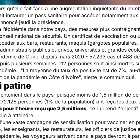
ors qu'elle fait face à une augmentation inquiétante du no
rait instaurer un pass sanitaire pour accéder notamment aux 
nnoncé jeudi la présidence.
de l’épidémie dans notre pays, des mesures plus contraignant
nseil national de sécurité. Un certificat de vaccination ou
céder aux bars, restaurants, maquis (gargotes populaires, 
administratifs publics et privés, universités et grandes écol
pandémie de
Covid
depuis mars 2020 - 57.293 cas et 488 décè
is plusieurs semaines. 112 personnes sont ainsi mortes sur 
pandémie.
"La moyenne du taux de positivité est de 7%, au-d
 de la pandémie en Côte d’Ivoire",
alerte le communiqué.
i patine
 lentement dans le pays, puisque moins de 1,5 million de pe
272.126 personnes (1% de la population) ont reçu les deux
a pour l'heure reçu que 2,5 millions
, ce qui rend l'objecti
cile à atteindre.
'une vaste campagne de sensibilisation pour vacciner en pri
 les enseignants, les restaurateurs, les officiers de justice
pidémie, les voyageurs arrivant dans le pays devront à part