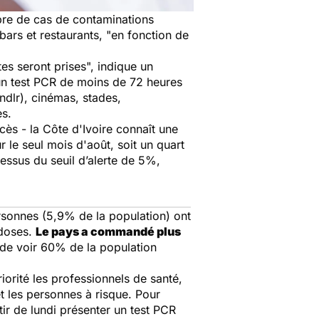
mbre de cas de contaminations
bars et restaurants,
"en fonction de
es seront prises",
indique un
 un test PCR de moins de 72 heures
ndlr), cinémas, stades,
es.
s - la Côte d'Ivoire connaît une
le seul mois d'août, soit un quart
essus du seuil d’alerte de 5%,
rsonnes (5,9% de la population) ont
 doses.
Le pays a commandé plus
f de voir 60% de la population
orité les professionnels de santé,
 et les personnes à risque. Pour
ir de lundi présenter un test PCR