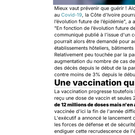
Mieux vaut prévenir que guérir ! Al
au
Covid-19
, la Côte d'Ivoire pour
l’évolution future de l’épidémie",
a a
"En fonction de l’évolution future 
communiqué publié à l'issue d'un co
pourrait alors être demandé pour ac
établissements hôteliers, bâtiments 
Relativement peu touchée par la 
augmentation du nombre de cas depu
des décès depuis le début de la 
contre moins de 3% depuis le début
Une vaccination qu
La vaccination progresse toutefois
reçu une dose de vaccin et seules 
de 12 millions de doses mais n'en 
vaccinée d'ici la fin de l'année diffi
L'exécutif a annoncé le lancement d
les forces de défense et de sécurité,
endiguer cette recrudescence de l'é