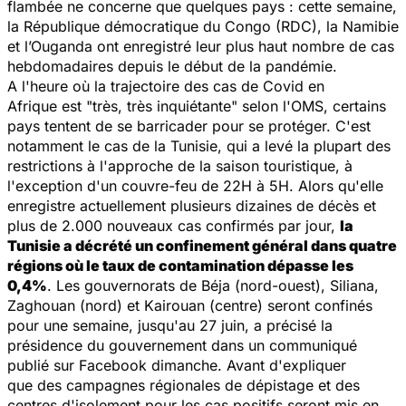
flambée ne concerne que quelques pays : cette semaine,
la République démocratique du Congo (RDC), la Namibie
et l’Ouganda ont enregistré leur plus haut nombre de cas
hebdomadaires depuis le début de la pandémie.
A l'heure où la trajectoire des cas de Covid en
Afrique est "
très, très inquiétante
" selon l'OMS, certains
pays tentent de se barricader pour se protéger. C'est
notamment le cas de la Tunisie, qui a levé la plupart des
restrictions à l'approche de la saison touristique, à
l'exception d'un couvre-feu de 22H à 5H. Alors qu'elle
enregistre actuellement plusieurs dizaines de décès et
plus de 2.000 nouveaux cas confirmés par jour,
la
Tunisie a décrété un confinement général dans quatre
régions où le taux de contamination dépasse les
0,4%
. Les gouvernorats de Béja (nord-ouest), Siliana,
Zaghouan (nord) et Kairouan (centre) seront confinés
pour une semaine, jusqu'au 27 juin, a précisé la
présidence du gouvernement dans un communiqué
publié sur Facebook dimanche. Avant d'expliquer
que des campagnes régionales de dépistage et des
centres d'isolement pour les cas positifs seront mis en