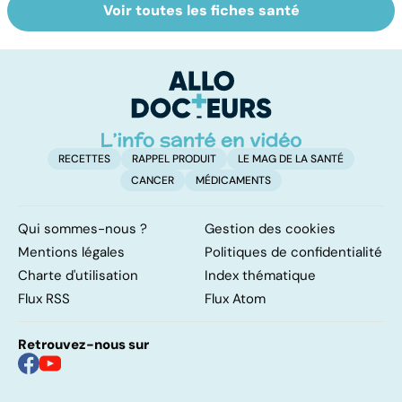
Voir toutes les fiches santé
Tout savoir sur
Inflammation des
Vi
les infections
amygdales : que
oc
pulmonaires
faire en cas
qu
d'angine ?
su
in
RECETTES
RAPPEL PRODUIT
LE MAG DE LA SANTÉ
CANCER
MÉDICAMENTS
Qui sommes-nous ?
Gestion des cookies
Mentions légales
Politiques de confidentialité
Charte d'utilisation
Index thématique
Flux RSS
Flux Atom
Retrouvez-nous sur