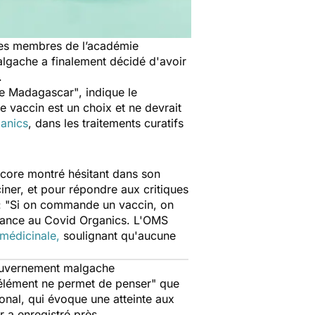
 les membres de l’académie
algache a finalement décidé d'avoir
s.
age Madagascar"
, indique le
le vaccin est un choix et ne devrait
ganics
, dans les traitements curatifs
ncore montré hésitant dans son
cciner, et pour répondre aux critiques
:
"Si on commande un vaccin, on
nfiance au Covid Organics. L'OMS
 médicinale,
soulignant qu'aucune
gouvernement malgache
 élément ne permet de penser"
que
nal, qui évoque une atteinte aux
 a enregistré près