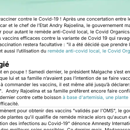
cciner contre le Covid-19 ! Après une concertation entre
r et le chef de l’Etat Andry Rajoelina, le gouvernement m
 pour autant le remède anti-Covid local, le Covid Organic
es vaccins efficaces contre la variante de Covid 19 qui rav
cination restera facultative :
"il a été décidé que prendre 
t aussi l’utilisation du
remède anti-covid local, le Covid Or
gié
nt en poupe ! Samedi dernier, le président Malgache s’est e
que lui et sa famille n’avaient pas l’intention de se faire va
 à commander les vaccins, il est même allé jusqu’à déclarer
"
. Andry Rajoelina et sa famille préfèrent encore faire co
 dernier contre cette boisson
à base d'artemisia, une plante
fficacité.
émènent pour obtenir des vaccins "validés par l'OMS", le 
e plantes qu'il qualifie de remède miracle alors qu'aucun
ntion des infections au Covid-19"
dénonce Amnesty Internatio
 des meilleurs soins possibles. Ce dernier mois, Madagascar