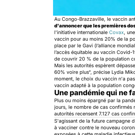
Au Congo-Brazzaville, le vaccin an
d'annoncer que les premières dose
l'initiative internationale
Covax
, un
vaccin pour au moins 20% de la po
place par le Gavi (l’alliance mondi
l’accès équitable au vaccin Covid-19
de couvrir 20
% de la population c
Mais les autorités espèrent dépass
60% voire plus“,
précise Lydia Miko
moment, le choix du vaccin n'a pas e
vaccin adapté à la population cong
Une pandémie qui ne fa
Plus ou moins épargné par la pan
jours, le nombre de cas confirmés n
autorités recensent 7.127 cas conf
S'agissant de la future campagne de
à vacciner contre le nouveau coron
exposées à cette maladie infectieu