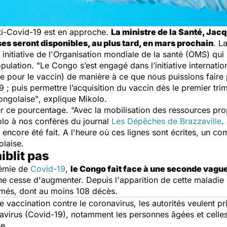
ti-Covid-19 est en approche.
La ministre de la Santé, Jacq
s seront disponibles, au plus tard, en mars prochain
. L
e initiative de l'Organisation mondiale de la santé (OMS) qu
pulation. "
Le Congo s’est engagé dans l’initiative internatio
ale pour le vaccin) de manière à ce que nous puissions faire
 ; puis permettre l’acquisition du vaccin dès le premier tri
ongolaise"
, explique Mikolo.
er ce pourcentage.
“Avec la mobilisation des ressources prop
lo à nos confères du journal
Les Dépêches de Brazzaville
.
ncore été fait. A l'heure où ces lignes sont écrites, un comit
olaise.
iblit pas
démie de
Covid-19
,
le Congo fait face à une seconde vagu
e cesse d'augmenter. Depuis l'apparition de cette maladie in
irmés, dont au moins 108 décès.
 vaccination contre le coronavirus, les autorités veulent pr
avirus (Covid-19), notamment les personnes âgées et celles 
se.