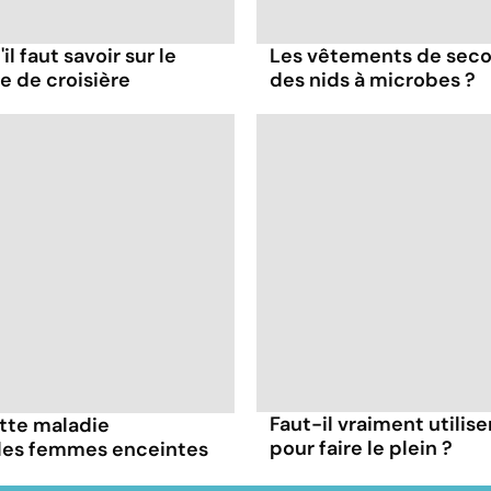
il faut savoir sur le
Les vêtements de seco
re de croisière
des nids à microbes ?
Faut-il vraiment utilis
ette maladie
pour faire le plein ?
 les femmes enceintes