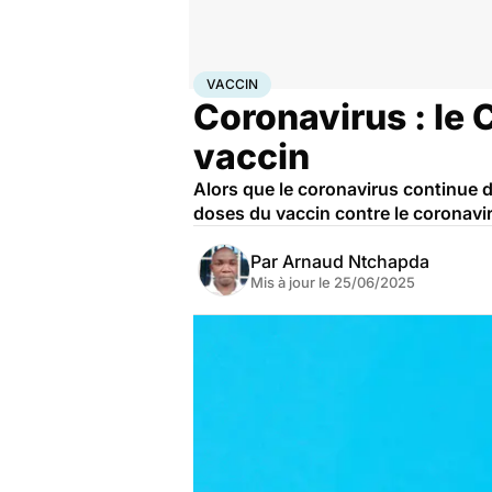
Accueil
Santé
Médicaments
Vaccin
VACCIN
Coronavirus : le 
vaccin
Alors que le coronavirus continue d
doses du vaccin contre le coronavi
Par
Arnaud Ntchapda
Mis à jour le
25/06/2025