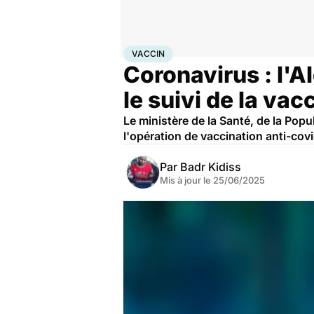
Accueil
Santé
Médicaments
Vaccin
VACCIN
Coronavirus : l'A
le suivi de la vac
Le ministère de la Santé, de la Pop
l'opération de vaccination anti-covid
Par
Badr Kidiss
Mis à jour le
25/06/2025