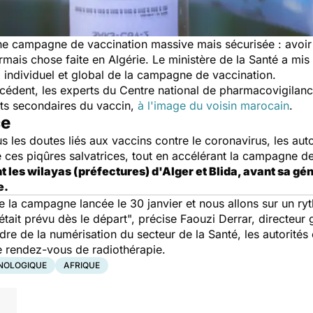
une campagne de vaccination massive mais sécurisée : avoir 
rmais chose faite en Algérie. Le ministère de la Santé a mi
vi individuel et global de la campagne de vaccination.
récédent, les experts du Centre national de pharmacovigila
ets secondaires du vaccin,
à l'image du voisin marocain
.
ce
s les doutes liés aux vaccins contre le coronavirus, les auto
e ces piqûres salvatrices, tout en accélérant la campagne d
es wilayas (préfectures) d'Alger et Blida, avant sa génér
e.
 la campagne lancée le 30 janvier et nous allons sur un r
était prévu dès le départ",
précise Faouzi Derrar, directeur g
dre de la numérisation du secteur de la Santé, les autorités
e rendez-vous de radiothérapie.
NOLOGIQUE
AFRIQUE