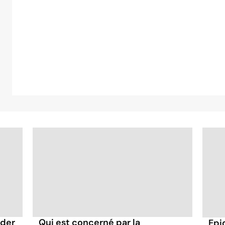
rder
Qui est concerné par la
Epi