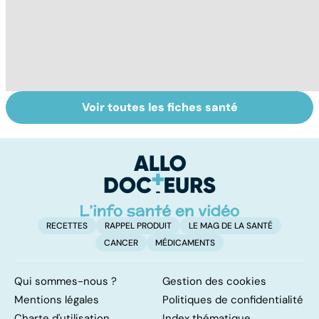
Voir toutes les fiches santé
La tuberculose
Remèdes
M
pulmonaire
naturels : les
ch
trucs de grand-
le
mères
l'
RECETTES
RAPPEL PRODUIT
LE MAG DE LA SANTÉ
CANCER
MÉDICAMENTS
Qui sommes-nous ?
Gestion des cookies
Mentions légales
Politiques de confidentialité
Charte d'utilisation
Index thématique