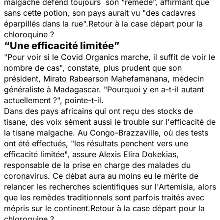
malgache défend toujours son “
remède
”, affirmant que
sans cette potion, son pays aurait vu "
des cadavres
éparpillés dans la rue
".​Retour à la case départ pour la
chloroquine ?
“Une efficacité limitée”
"
Pour voir si le Covid Organics marche, il suffit de voir le
nombre de cas
", constate, plus prudent que son
président, Mirato Rabearson Mahefamanana, médecin
généraliste à Madagascar. "
Pourquoi y en a-t-il autant
actuellement ?
", pointe-t-il.
Dans des pays africains qui ont reçu des stocks de
tisane, des voix sèment aussi le trouble sur l'efficacité de
la tisane malgache. Au Congo-Brazzaville, où des tests
ont été effectués, "
les résultats penchent vers une
efficacité limitée
", assure Alexis Elira Dokekias,
responsable de la prise en charge des malades du
coronavirus. Ce débat aura au moins eu le mérite de
relancer les recherches scientifiques sur l'Artemisia, alors
que les remèdes traditionnels sont parfois traités avec
mépris sur le continent.​Retour à la case départ pour la
chloroquine ?