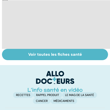
Voir toutes les fiches santé
Tout savoir sur
Inflammation des
Vi
les infections
amygdales : que
oc
pulmonaires
faire en cas
qu
d'angine ?
su
in
RECETTES
RAPPEL PRODUIT
LE MAG DE LA SANTÉ
CANCER
MÉDICAMENTS