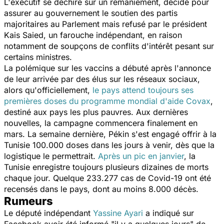
L'exécutif se déchire sur un remaniement, décidé pour
assurer au gouvernement le soutien des partis
majoritaires au Parlement mais refusé par le président
Kais Saied, un farouche indépendant, en raison
notamment de soupçons de conflits d'intérêt pesant sur
certains ministres.
La polémique sur les vaccins a débuté après l'annonce
de leur arrivée par des élus sur les réseaux sociaux,
alors qu'officiellement,
le pays attend toujours ses
premières doses du programme mondial d'aide Covax
,
destiné aux pays les plus pauvres. Aux dernières
nouvelles, la campagne commencera finalement en
mars. La semaine dernière, Pékin s'est engagé offrir à la
Tunisie 100.000 doses dans les jours à venir, dès que la
logistique le permettrait.
Après un pic en janvier
, la
Tunisie enregistre toujours plusieurs dizaines de morts
chaque jour. Quelque 233.277 cas de Covid-19 ont été
recensés dans le pays, dont au moins 8.000 décès.
Rumeurs
Le député indépendant
Yassine Ayari
a indiqué sur
Facebook avoir été informé "
il y a quelques jours"
de