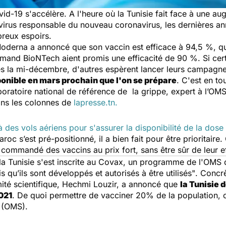
id-19 s'accélère. A l'heure où la Tunisie fait face à une a
irus responsable du nouveau coronavirus, les dernières an
breux espoirs.
oderna a annoncé que son vaccin est efficace à 94,5 %, qu
lemand BioNTech aient promis une efficacité de 90 %. Si cer
ès la mi-décembre, d'autres espèrent lancer leurs campagn
ponible en mars prochain que l'on se prépare
. C'est en to
oratoire national de référence de la grippe, expert à l’OMS 
ans les colonnes de
lapresse.tn.
des vols aériens pour s'assurer la disponibilité de la dose
roc s’est pré-positionné, il a bien fait pour être prioritaire. 
 commandé des vaccins au prix fort, sans être sûr de leur ef
la Tunisie s'est inscrite au Covax, un programme de l'OMS q
 qu’ils sont développés et autorisés à être utilisés"
. Concrè
ité scientifique, Hechmi Louzir, a annoncé que
la Tunisie 
021
. De quoi permettre de vacciner 20% de la populatio
é (OMS).