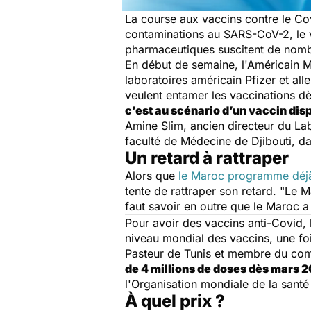
La course aux vaccins contre le Cov
contaminations au SARS-CoV-2, le v
pharmaceutiques suscitent de nom
En début de semaine, l'Américain M
laboratoires américain Pfizer et al
veulent entamer les vaccinations d
c’est au scénario d’un vaccin dis
Amine Slim, ancien directeur du Lab
faculté de Médecine de Djibouti, d
Un retard à rattraper
Alors que
le Maroc programme déjà 
tente de rattraper son retard.
"Le Ma
faut savoir en outre que le Maroc a
Pour avoir des vaccins anti-Covid, 
niveau mondial des vaccins, une fois
Pasteur de Tunis et membre du com
de 4 millions de doses dès mars 2
l'Organisation mondiale de la sant
À quel prix ?