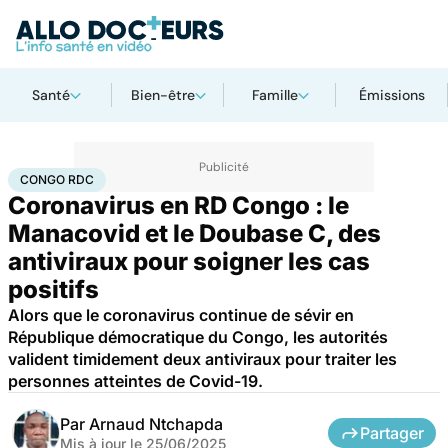
Santé
Bien-être
Famille
Émissions
Accueil
Santé
Médicaments
Congo RDC
CONGO RDC
Coronavirus en RD Congo : le
Manacovid et le Doubase C, des
antiviraux pour soigner les cas
positifs
Alors que le coronavirus continue de sévir en
République démocratique du Congo, les autorités
valident timidement deux antiviraux pour traiter les
personnes atteintes de Covid-19.
Par
Arnaud Ntchapda
Partager
Mis à jour le
25/06/2025