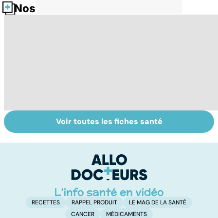
Nos fiches santé
Voir toutes les fiches santé
Tout savoir sur
Inflammation des
Vi
les infections
amygdales : que
oc
pulmonaires
faire en cas
qu
d'angine ?
su
in
RECETTES
RAPPEL PRODUIT
LE MAG DE LA SANTÉ
CANCER
MÉDICAMENTS