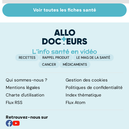
Voir toutes les fiches santé
Tout savoir sur
Inflammation des
Vi
les infections
amygdales : que
oc
pulmonaires
faire en cas
qu
d'angine ?
su
in
RECETTES
RAPPEL PRODUIT
LE MAG DE LA SANTÉ
CANCER
MÉDICAMENTS
Qui sommes-nous ?
Gestion des cookies
Mentions légales
Politiques de confidentialité
Charte d'utilisation
Index thématique
Flux RSS
Flux Atom
Retrouvez-nous sur