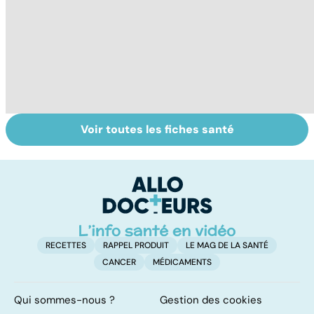
Voir toutes les fiches santé
Tout savoir sur
Inflammation des
Vi
les infections
amygdales : que
oc
pulmonaires
faire en cas
qu
d'angine ?
su
in
RECETTES
RAPPEL PRODUIT
LE MAG DE LA SANTÉ
CANCER
MÉDICAMENTS
Qui sommes-nous ?
Gestion des cookies