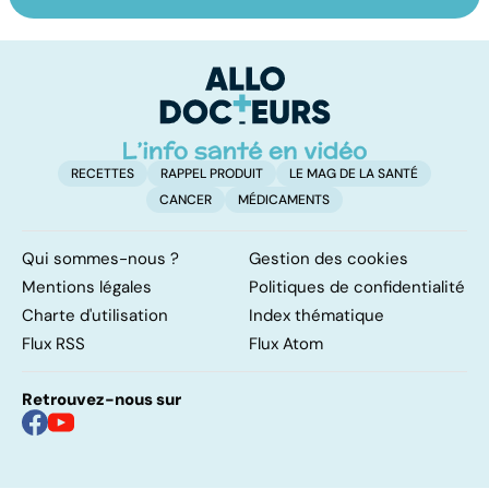
Dérèglement
Tout savoir sur
I
hormonal : et si
les infections
a
c'était les
pulmonaires
fa
surrénales ?
d'
RECETTES
RAPPEL PRODUIT
LE MAG DE LA SANTÉ
CANCER
MÉDICAMENTS
Qui sommes-nous ?
Gestion des cookies
Mentions légales
Politiques de confidentialité
Charte d'utilisation
Index thématique
Flux RSS
Flux Atom
Retrouvez-nous sur