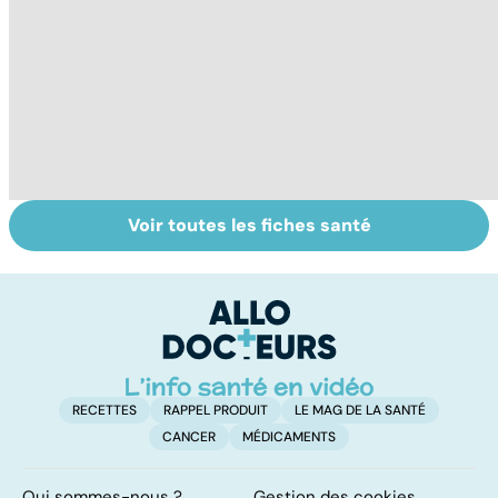
Voir toutes les fiches santé
L'avortement :
La tuberculose
F
quels délais,
pulmonaire
c
quelles
j
méthodes ?
RECETTES
RAPPEL PRODUIT
LE MAG DE LA SANTÉ
CANCER
MÉDICAMENTS
Qui sommes-nous ?
Gestion des cookies