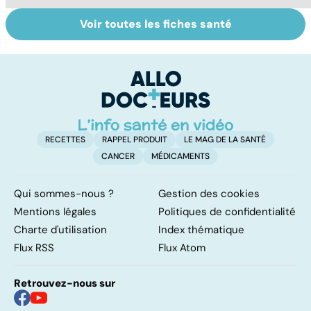
Voir toutes les fiches santé
La tuberculose
Comment tenir
M
pulmonaire
ses bonnes
a
résolutions
r
ve
RECETTES
RAPPEL PRODUIT
LE MAG DE LA SANTÉ
CANCER
MÉDICAMENTS
Qui sommes-nous ?
Gestion des cookies
Mentions légales
Politiques de confidentialité
Charte d'utilisation
Index thématique
Flux RSS
Flux Atom
Retrouvez-nous sur