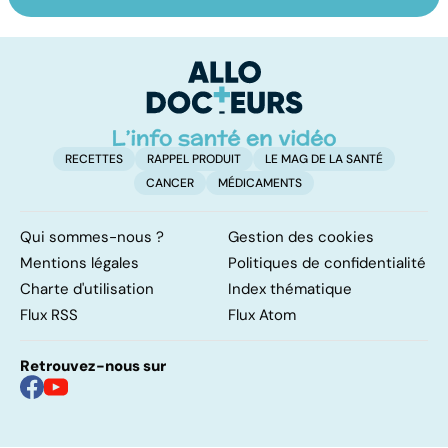
Intoxications
Les dangers de la
To
alimentaires :
malbouffe
le
menaces dans
p
nos assiettes !
RECETTES
RAPPEL PRODUIT
LE MAG DE LA SANTÉ
CANCER
MÉDICAMENTS
Qui sommes-nous ?
Gestion des cookies
Mentions légales
Politiques de confidentialité
Charte d'utilisation
Index thématique
Flux RSS
Flux Atom
Retrouvez-nous sur