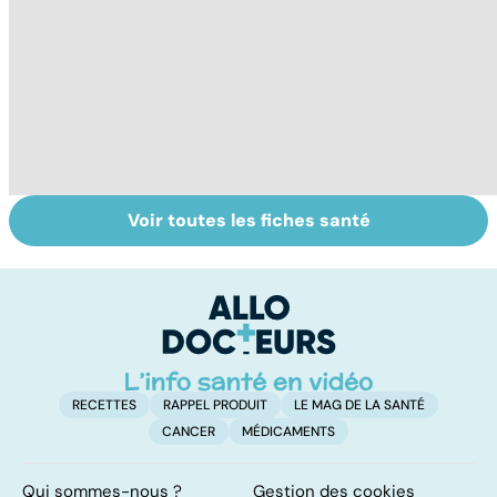
Voir toutes les fiches santé
Tout savoir sur
La tuberculose
To
les infections
pulmonaire
le
pulmonaires
RECETTES
RAPPEL PRODUIT
LE MAG DE LA SANTÉ
CANCER
MÉDICAMENTS
Qui sommes-nous ?
Gestion des cookies