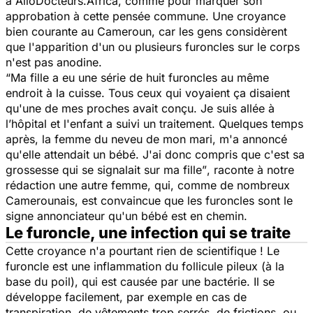
à AlloDocteurs.Africa, comme pour marquer son
approbation à cette pensée commune. Une croyance
bien courante au Cameroun, car les gens considèrent
que l'apparition d'un ou plusieurs furoncles sur le corps
n'est pas anodine.
“Ma fille a eu une série de huit furoncles au même
endroit à la cuisse. Tous ceux qui voyaient ça disaient
qu'une de mes proches avait conçu. Je suis allée à
l’hôpital et l'enfant a suivi un traitement. Quelques temps
après, la femme du neveu de mon mari, m'a annoncé
qu'elle attendait un bébé. J'ai donc compris que c'est sa
grossesse qui se signalait sur ma fille”
, raconte à notre
rédaction une autre femme, qui, comme de nombreux
Camerounais, est convaincue que les furoncles sont le
signe annonciateur qu'un bébé est en chemin.
Le furoncle, une infection qui se traite
Cette croyance n'a pourtant rien de scientifique ! Le
furoncle est une inflammation du follicule pileux (à la
base du poil), qui est causée par une bactérie. Il se
développe facilement, par exemple en cas de
transpiration, de vêtements trop serrés, de frictions, ou