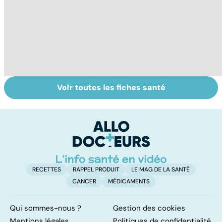
Voir toutes les fiches santé
La tuberculose
Femmes :
Bi
pulmonaire
comment
m
jouissez-vous ?
RECETTES
RAPPEL PRODUIT
LE MAG DE LA SANTÉ
CANCER
MÉDICAMENTS
Qui sommes-nous ?
Gestion des cookies
Mentions légales
Politiques de confidentialité