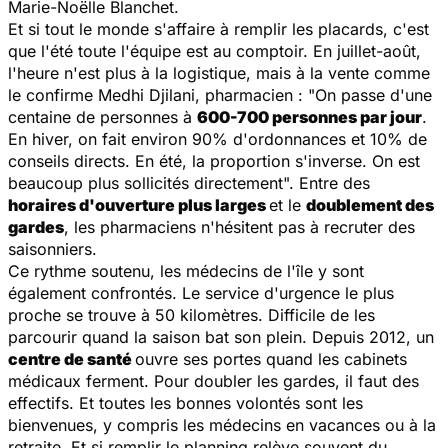
Marie-Noëlle Blanchet.
Et si tout le monde s'affaire à remplir les placards, c'est
que l'été toute l'équipe est au comptoir. En juillet-août,
l'heure n'est plus à la logistique, mais à la vente comme
le confirme Medhi Djilani, pharmacien : "
On passe d'une
centaine de personnes à
600-700 personnes par jour
.
En hiver, on fait environ 90% d'ordonnances et 10% de
conseils directs. En été, la proportion s'inverse. On est
beaucoup plus sollicités directement
". Entre des
horaires d'ouverture plus larges
et le
doublement des
gardes
, les pharmaciens n'hésitent pas à recruter des
saisonniers.
Ce rythme soutenu, les médecins de l'île y sont
également confrontés. Le service d'urgence le plus
proche se trouve à 50 kilomètres. Difficile de les
parcourir quand la saison bat son plein. Depuis 2012, un
centre de santé
ouvre ses portes quand les cabinets
médicaux ferment. Pour doubler les gardes, il faut des
effectifs. Et toutes les bonnes volontés sont les
bienvenues, y compris les médecins en vacances ou à la
retraite. Et si remplir le planning relève souvent du