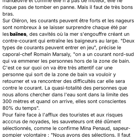
manœuvre et comme elle n'a pas de moteur, elle ne
risque pas de tomber en panne. Mais il faut de très bons
bras.
Sur Oléron, les courants peuvent être forts et les nageurs
sont nombreux à se laisser surprendre chaque été par
les
baïnes
, des cavités où la mer s'engouffre créant un
contre-courant qui entraîne les baigneurs au large. "
Deux
types de courants peuvent entrer en jeu
", précise le
caporal-chef Romain Marsaly, "
on a un courant nord-sud
qui va emmener les personnes hors de la zone de bain.
C'est ce sur quoi on va être très attentif car une
personne qui sort de la zone de bain va vouloir y
retourner et va rencontrer des difficultés car elle sera
contre le courant. La quasi-totalité des personnes que
nous allons chercher dans l'eau sont dans la limite des
300 mètres et quand on arrive, elles sont conscientes
80% du temps
".
Pour faire face à l'afflux des touristes et aux risques
acccrus de noyades, les sauveteurs ont été dûment
sélectionnés, comme le confirme Mina Penaud, sapeur-
pompier volontaire : "
Nous avons des sélections. Il faut