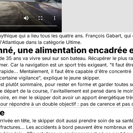
hique qui a lieu tous les quatre ans. François Gabart, qui
l'Atlantique dans la catégorie Ultime.
nné, une alimentation encadrée e
 de 35 ans va vivre seul sur son bateau. Récupérer le plus r
er. Car la navigation est un sport très exigeant. "
Il faut êt
, rapide... Mentalement, il faut être capable d'être concen
certaine vigilance
", explique le jeune skipper.
st plutôt sommaire, pour rester en forme et garder toutes se
le départ de la course, l'avitaillement est pensé dans le moi
loire, en mer le skipper doit avoir un apport énergétique tr
 pour répondre à un double objectif : pas de carence et pas d
ve
rrivée en tête, le skipper doit aussi prendre soin de sa santé.
fractures... Les accidents à bord peuvent être nombreux et g