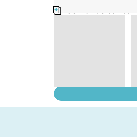
Nos fiches santé
Comment tenir ses
bonnes résolutions