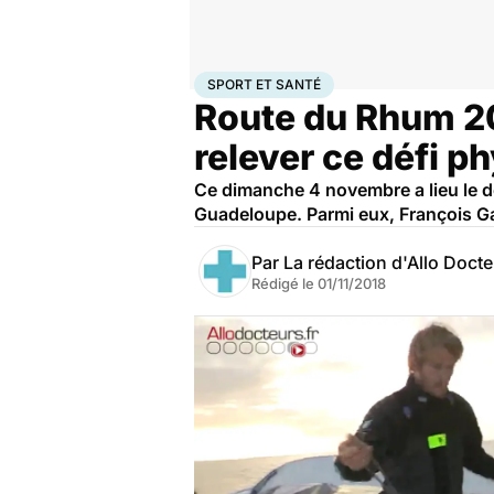
Accueil
Bien-être
Sport santé
Sport et santé
SPORT ET SANTÉ
Route du Rhum 201
relever ce défi p
Ce dimanche 4 novembre a lieu le dé
Guadeloupe. Parmi eux, François Ga
Par
La rédaction d'Allo Doct
Rédigé le
01/11/2018