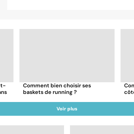
ut-
Comment bien choisir ses
Com
ans
baskets de running ?
côt
Voir plus