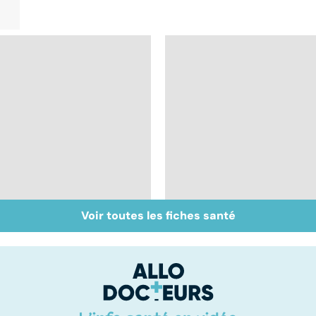
Voir toutes les fiches santé
Muscler ses abdos
Crampes, déchirures,
pour retrouver un
élongations... : quand
ventre plat
le muscle fait mal