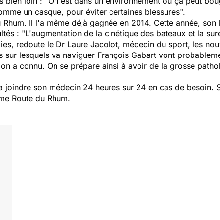
 bien loin : "
On est dans un environnement où ça peut bouge
omme un casque, pour éviter certaines blessures
".
u Rhum. Il l'a même déjà gagnée en 2014. Cette année, son 
ltés : "
L'augmentation de la cinétique des bateaux et la su
gies
, redoute le Dr Laure Jacolot, médecin du sport,
les no
 sur lesquels va naviguer François Gabart vont probableme
on a connu. On se prépare ainsi à avoir de la grosse patho
a joindre son médecin 24 heures sur 24 en cas de besoin. S
ème Route du Rhum.