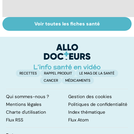
Voir toutes les fiches santé
Narcolepsie : des
Maladie de
To
crises de
Huntington : une
c
sommeil
affection
involontaires
neurologique
incurable
RECETTES
RAPPEL PRODUIT
LE MAG DE LA SANTÉ
CANCER
MÉDICAMENTS
Qui sommes-nous ?
Gestion des cookies
Mentions légales
Politiques de confidentialité
Charte d'utilisation
Index thématique
Flux RSS
Flux Atom