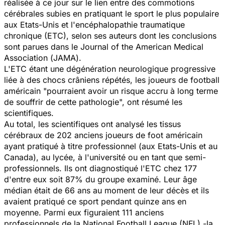
réalisée à ce jour sur le lien entre des commotions
cérébrales subies en pratiquant le sport le plus populaire
aux Etats-Unis et l'encéphalopathie traumatique
chronique (ETC), selon ses auteurs dont les conclusions
sont parues dans le
Journal of the American Medical
Association
(
JAMA
).
L'ETC étant une dégénération neurologique progressive
liée à des chocs crâniens répétés, les joueurs de football
américain
"pourraient avoir un risque accru à long terme
de souffrir de cette pathologie",
ont résumé les
scientifiques.
Au total, les scientifiques ont analysé les tissus
cérébraux de 202 anciens joueurs de foot américain
ayant pratiqué à titre professionnel (aux Etats-Unis et au
Canada), au lycée, à l'université ou en tant que semi-
professionnels. Ils ont diagnostiqué l'ETC chez 177
d'entre eux soit 87% du groupe examiné. Leur âge
médian était de 66 ans au moment de leur décès et ils
avaient pratiqué ce sport pendant quinze ans en
moyenne. Parmi eux figuraient 111 anciens
professionnels de la National Football League (NFL) -la