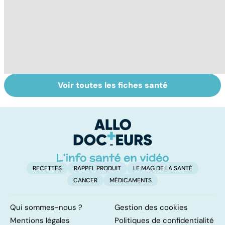
Voir toutes les fiches santé
Votre enfant se
RGO : des
Dé
gratte : et si
solutions contre
lu
c'était la varicelle
le reflux
co
?
gastrique
h
RECETTES
RAPPEL PRODUIT
LE MAG DE LA SANTÉ
CANCER
MÉDICAMENTS
Qui sommes-nous ?
Gestion des cookies
Mentions légales
Politiques de confidentialité