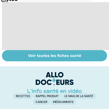
Voir toutes les fiches santé
Mal de dos : les
Tendinites : à
S
solutions pour
traiter vite pour
an
soulager un
éviter la rechute
s
lumbago
de
RECETTES
RAPPEL PRODUIT
LE MAG DE LA SANTÉ
CANCER
MÉDICAMENTS