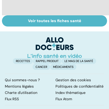
Voir toutes les fiches santé
Violences
Sexualité,
L
sexuelles :
infertilité et
od
comment s'en
PMA, des liens
sa
remettre ?
étroits
RECETTES
RAPPEL PRODUIT
LE MAG DE LA SANTÉ
CANCER
MÉDICAMENTS
Qui sommes-nous ?
Gestion des cookies
Mentions légales
Politiques de confidentialité
Charte d'utilisation
Index thématique
Flux RSS
Flux Atom