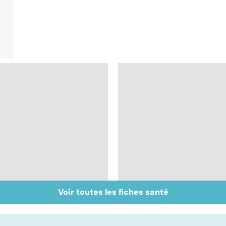
Voir toutes les fiches santé
Inflammation des
Suicide : prévenir le
amygdales : que faire
passage à l'acte
en cas d'angine ?