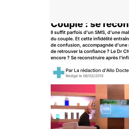
Couple : se recon
Accueil
Santé
Il suffit parfois d'un SMS, d'une m
du couple. Et cette infidélité entra
de confusion, accompagnée d'une mul
de retrouver la confiance ? Le Dr C
encore ? Se reconstruire après l'infi
Par
La rédaction d'Allo Doct
Rédigé le
08/02/2013