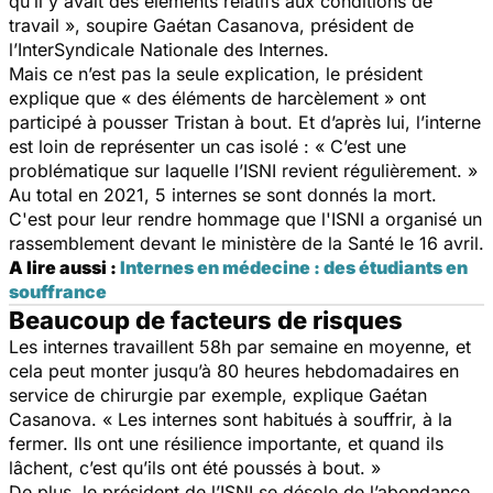
qu’il y avait des éléments relatifs aux conditions de
travail », soupire Gaétan Casanova, président de
l’InterSyndicale Nationale des Internes.
Mais ce n’est pas la seule explication, le président
explique que « des éléments de harcèlement » ont
participé à pousser Tristan à bout. Et d’après lui, l’interne
est loin de représenter un cas isolé : « C’est une
problématique sur laquelle l’ISNI revient régulièrement. »
Au total en 2021, 5 internes se sont donnés la mort.
C'est pour leur rendre hommage que l'ISNI a organisé un
rassemblement devant le ministère de la Santé le 16 avril.
A lire aussi :
Internes en médecine : des étudiants en
souffrance
Beaucoup de facteurs de risques
Les internes travaillent 58h par semaine en moyenne, et
cela peut monter jusqu’à 80 heures hebdomadaires en
service de chirurgie par exemple, explique Gaétan
Casanova. « Les internes sont habitués à souffrir, à la
fermer. Ils ont une résilience importante, et quand ils
lâchent, c’est qu’ils ont été poussés à bout. »
De plus, le président de l’ISNI se désole de l’abondance