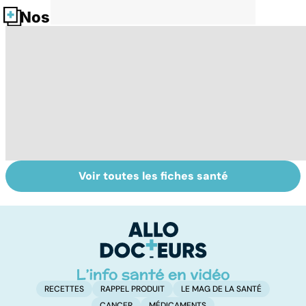
Nos fiches santé
Voir toutes les fiches santé
Violences
Vivre après un
L
sexuelles :
cancer
fa
comment s'en
on
remettre ?
RECETTES
RAPPEL PRODUIT
LE MAG DE LA SANTÉ
CANCER
MÉDICAMENTS