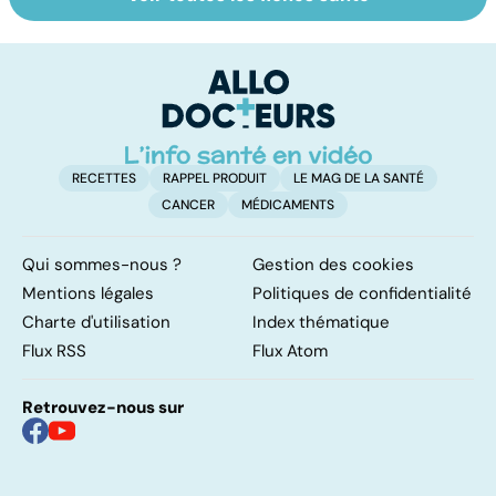
Violences
Troubles anxieux,
De
sexuelles :
une anxiété
t
comment s'en
envahissante
s
remettre ?
m
RECETTES
RAPPEL PRODUIT
LE MAG DE LA SANTÉ
CANCER
MÉDICAMENTS
Qui sommes-nous ?
Gestion des cookies
Mentions légales
Politiques de confidentialité
Charte d'utilisation
Index thématique
Flux RSS
Flux Atom
Retrouvez-nous sur