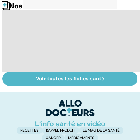
Nos fiches santé
Voir toutes les fiches santé
Violences
Vivre après un
L
sexuelles :
cancer
fa
comment s'en
on
remettre ?
RECETTES
RAPPEL PRODUIT
LE MAG DE LA SANTÉ
CANCER
MÉDICAMENTS