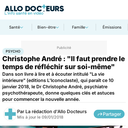
Santé
Bien-être
Famille
Émissions
Accueil
Bien-être
Psycho
Psycho
PSYCHO
Christophe André : "Il faut prendre le
temps de réfléchir sur soi-même"
Dans son livre à lire et à écouter intitulé "La vie
intérieure" (editions L'Iconoclaste), qui paraît ce 10
janvier 2018, le Dr Christophe André, psychiatre
psychothérapeute, donne quelques clés et astuces
pour commencer la nouvelle année.
Par
La rédaction d'Allo Docteurs
Partager
Mis à jour le
09/01/2018