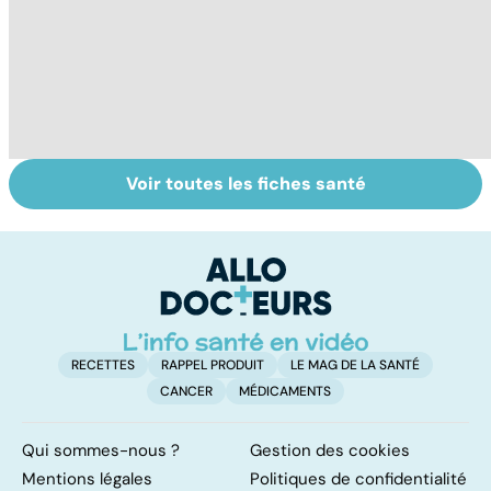
Voir toutes les fiches santé
Burn-out :
Stress, fatigue,
To
l'épuisement
accident...
le
professionnel
Malades du
p
travail
RECETTES
RAPPEL PRODUIT
LE MAG DE LA SANTÉ
CANCER
MÉDICAMENTS
Qui sommes-nous ?
Gestion des cookies
Mentions légales
Politiques de confidentialité