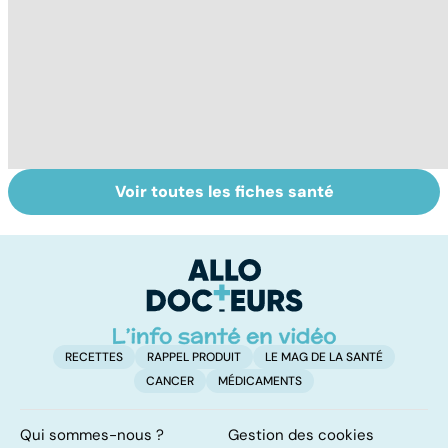
Voir toutes les fiches santé
Burn-out :
Vivre après un
Ad
l'épuisement
cancer
e
professionnel
t
c
RECETTES
RAPPEL PRODUIT
LE MAG DE LA SANTÉ
CANCER
MÉDICAMENTS
Qui sommes-nous ?
Gestion des cookies