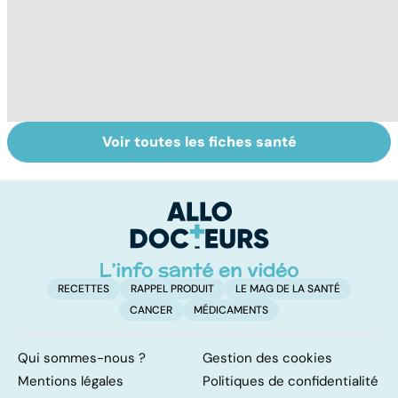
Voir toutes les fiches santé
Tout savoir sur le
Staphylocoque
M
cerveau
doré : une
c
bactérie sous
surveillance
RECETTES
RAPPEL PRODUIT
LE MAG DE LA SANTÉ
CANCER
MÉDICAMENTS
Qui sommes-nous ?
Gestion des cookies
Mentions légales
Politiques de confidentialité