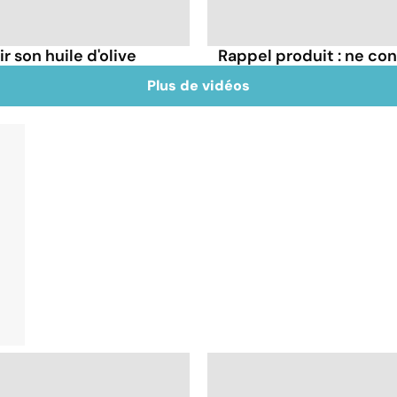
r son huile d'olive
Rappel produit : ne c
Plus de vidéos