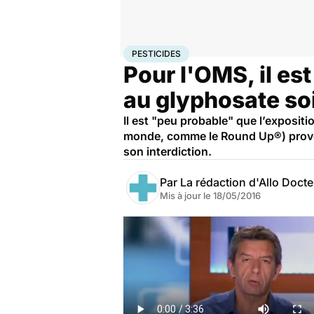
Accueil
Santé
Pesticides
PESTICIDES
Pour l'OMS, il es
au glyphosate so
Il est "peu probable" que l’exposit
monde, comme le Round Up®) provoqu
son interdiction.
Par
La rédaction d'Allo Doct
Mis à jour le
18/05/2016