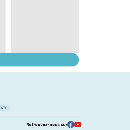
Inflammation des
amygdales : que faire
en cas d'angine ?
ENTS
Retrouvez-nous sur