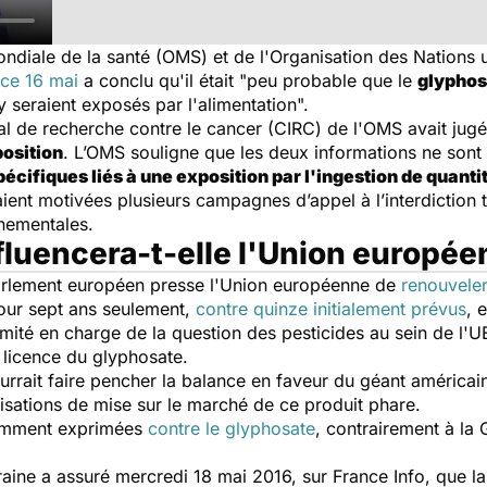
ndiale de la santé (OMS) et de l'Organisation des Nations u
 ce 16 mai
a conclu qu'il était
"peu probable que le
glyphos
 seraient exposés par l'alimentation".
al de recherche contre le cancer (CIRC) de l'OMS avait jugé
position
. L’OMS souligne que les deux informations ne sont 
pécifiques liés à une exposition par l'ingestion de quant
aient motivées plusieurs campagnes d’appel à l’interdiction 
nementales.
fluencera-t-elle l'Union europée
parlement européen presse l'Union européenne de
renouveler 
ur sept ans seulement,
contre quinze initialement prévus
, 
mité en charge de la question des pesticides au sein de l'U
 licence du glyphosate.
urrait faire pencher la balance en faveur du géant américai
risations de mise sur le marché de ce produit phare.
otamment exprimées
contre le glyphosate
, contrairement à la
raine a assuré mercredi 18 mai 2016, sur France Info, que la