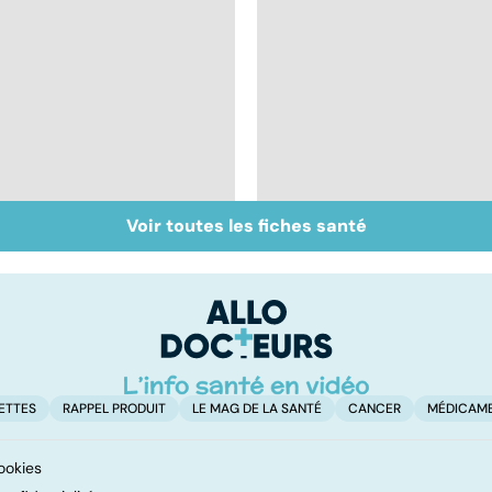
Voir toutes les fiches santé
Pesticides : retour au
Tout savoir sur les
bio ?
infections
pulmonaires
ETTES
RAPPEL PRODUIT
LE MAG DE LA SANTÉ
CANCER
MÉDICAM
ookies