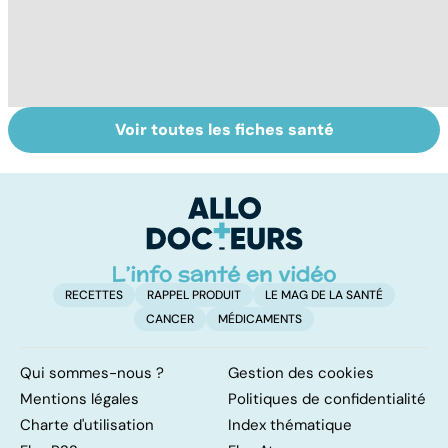
Voir toutes les fiches santé
Alimentation :
Pesticides :
To
nos assiettes
retour au bio ?
le
sont-elles
p
toxiques ?
RECETTES
RAPPEL PRODUIT
LE MAG DE LA SANTÉ
CANCER
MÉDICAMENTS
Qui sommes-nous ?
Gestion des cookies
Mentions légales
Politiques de confidentialité
Charte d'utilisation
Index thématique