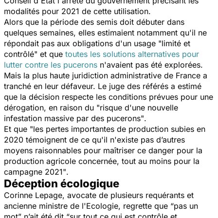
Conseil d'Etat l'arrêté du gouvernement précisant les
modalités pour 2021 de cette utilisation.
Alors que la période des semis doit débuter dans
quelques semaines, elles estimaient notamment qu'il ne
répondait pas aux obligations d'un usage
"limité et
contrôlé"
et que
toutes les solutions alternatives pour
lutter contre les pucerons
n'avaient pas été explorées.
Mais la plus haute juridiction administrative de France a
tranché en leur défaveur. Le juge des référés a estimé
que la décision respecte les conditions prévues pour une
dérogation, en raison du
"risque d'une nouvelle
infestation massive par des pucerons"
.
Et que
"les pertes importantes de production subies en
2020 témoignent de ce qu'il n'existe pas d’autres
moyens raisonnables pour maîtriser ce danger pour la
production agricole concernée, tout au moins pour la
campagne 2021"
.
Déception écologique
Corinne Lepage, avocate de plusieurs requérants et
ancienne ministre de l'Ecologie, regrette que
“pas un
mot”
n’ait été dit
“sur tout ce qui est contrôle et