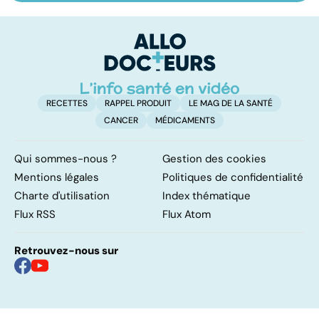
nos assiettes
retour au bio ?
le
sont-elles
p
toxiques ?
RECETTES
RAPPEL PRODUIT
LE MAG DE LA SANTÉ
CANCER
MÉDICAMENTS
Qui sommes-nous ?
Gestion des cookies
Mentions légales
Politiques de confidentialité
Charte d'utilisation
Index thématique
Flux RSS
Flux Atom
Retrouvez-nous sur