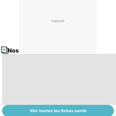
Nos fiches santé
Voir toutes les fiches santé
Alimentation :
Pesticides :
To