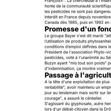
François+". La chercheuse à l'Inserm
honte de la communauté scientifique
les pesticides ne sont pas dangereux
Interdit en France depuis novembre 
Canada dès 1985, puis en 1992 en 
Promesse d'un fon
Le groupe Bayer s'est dit mardi "a
l’utilisation de produits phytosanit
conditions d’emploi définies dans le
Président de l'association Phyto-vi
pesticides, voté à l'unanimité au S
Buzyn ayant "mis tout son poids" p
d'indemnisation, ça montre vraiment
Passage à l'agricul
A la tête d'une exploitation de plu
rentabilité", avoir maintenu un emplo
jour au lendemain mais sortir sur le
courage", a assuré le céréalier.
S'agissant du glyphosate, autre he
lors d'un débat-citoyen dans la Dr