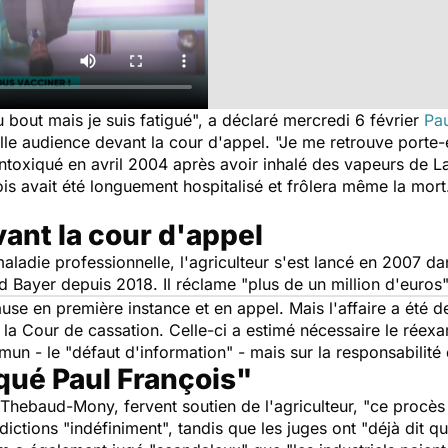
 bout mais je suis fatigué", a déclaré mercredi 6 février
Pau
lle audience devant la cour d'appel. "Je me retrouve porte
intoxiqué en avril 2004 après avoir inhalé des vapeurs de 
is avait été longuement hospitalisé et frôlera même la mort.
ant la cour d'appel
adie professionnelle, l'agriculteur s'est lancé en 2007 dan
and Bayer depuis 2018. Il réclame "plus de un million d'euro
use en première instance et en appel. Mais l'affaire a été
 la Cour de cassation. Celle-ci a estimé nécessaire le réexa
n - le "défaut d'information" - mais sur la responsabilité
qué Paul François"
 Thebaud-Mony, fervent soutien de l'agriculteur, "ce procès
uridictions "indéfiniment", tandis que les juges ont "déjà dit