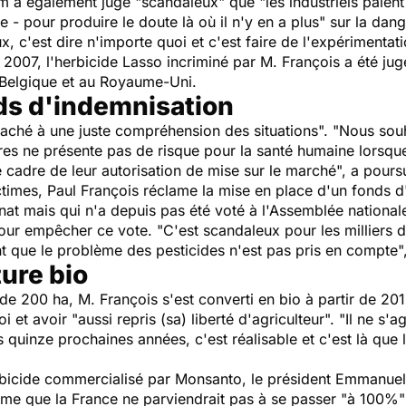
 a également jugé "scandaleux" que "les industriels paient d
 - pour produire le doute là où il n'y en a plus" sur la dang
, c'est dire n'importe quoi et c'est faire de l'expérimentati
2007, l'herbicide Lasso incriminé par M. François a été ju
Belgique et au Royaume-Uni.
ds d'indemnisation
ttaché à une juste compréhension des situations". "Nous so
aires ne présente pas de risque pour la santé humaine lorsque
 cadre de leur autorisation de mise sur le marché", a poursui
ctimes, Paul François réclame la mise en place d'un fonds d
énat mais qui n'a depuis pas été voté à l'Assemblée national
our empêcher ce vote. "C'est scandaleux pour les milliers 
 que le problème des pesticides n'est pas pris en compte",
ture bio
s de 200 ha, M. François s'est converti en bio à partir de 2
i et avoir "aussi repris (sa) liberté d'agriculteur". "Il ne s'a
s quinze prochaines années, c'est réalisable et c'est là que
rbicide commercialisé par Monsanto, le président Emmanuel 
ôme que la France ne parviendrait pas à se passer "à 100%"