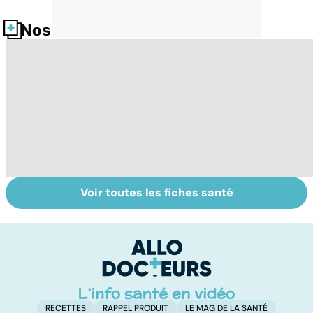
Nos fiches santé
Voir toutes les fiches santé
Pollution : quand
Tout savoir sur
I
le danger vient
les infections
a
de l'intérieur
pulmonaires
fa
d'
RECETTES
RAPPEL PRODUIT
LE MAG DE LA SANTÉ