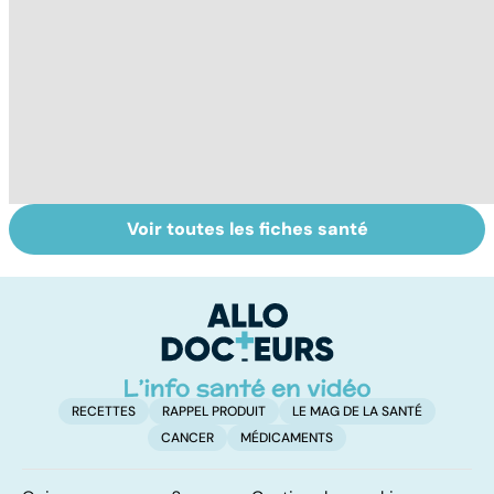
Voir toutes les fiches santé
La
Tout savoir sur
I
déshydratation
les infections
a
des personnes
pulmonaires
fa
âgées
d'
RECETTES
RAPPEL PRODUIT
LE MAG DE LA SANTÉ
CANCER
MÉDICAMENTS