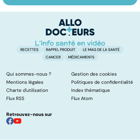
Soins dentaires :
Dentiers : quand
To
on n'arrête pas le
la vie retrouve
le
progrès !
son mordant
p
RECETTES
RAPPEL PRODUIT
LE MAG DE LA SANTÉ
CANCER
MÉDICAMENTS
Qui sommes-nous ?
Gestion des cookies
Mentions légales
Politiques de confidentialité
Charte d'utilisation
Index thématique
Flux RSS
Flux Atom
Retrouvez-nous sur