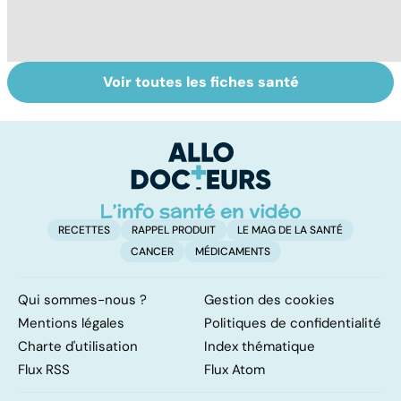
Voir toutes les fiches santé
Le TDAH, un
Accident
Tr
trouble de
vasculaire
dé
l'attention avec
cérébral : l'enfant
p
ou sans
également
hyperactivité
touché
RECETTES
RAPPEL PRODUIT
LE MAG DE LA SANTÉ
CANCER
MÉDICAMENTS
Qui sommes-nous ?
Gestion des cookies
Mentions légales
Politiques de confidentialité
Charte d'utilisation
Index thématique
Flux RSS
Flux Atom