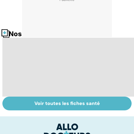
Nos fiches santé
Voir toutes les fiches santé
Les algues : des
Couperose,
Ri
bienfaits
rosacée... que
c
insoupçonnés
faire contre les
in
rougeurs
indésirables ?