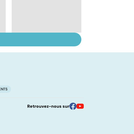
Cicatrices : réparer la
blessure
ENTS
Retrouvez-nous sur