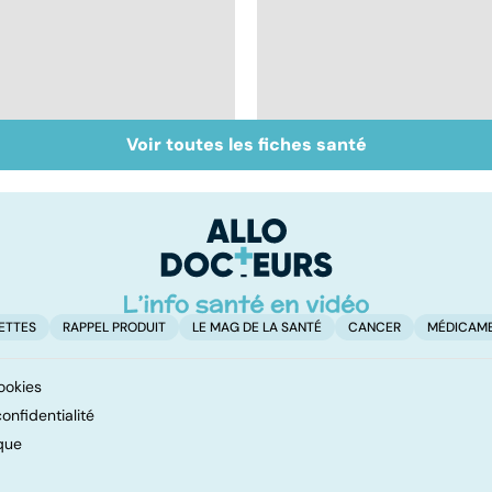
Voir toutes les fiches santé
Ostéopathie, une
Automutilation : des
thérapie manuelle
ados en souffrance
ETTES
RAPPEL PRODUIT
LE MAG DE LA SANTÉ
CANCER
MÉDICAM
ookies
onfidentialité
que