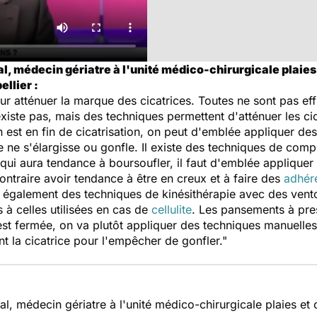
l, médecin gériatre à l'unité médico-chirurgicale plaies
ellier :
r atténuer la marque des cicatrices. Toutes ne sont pas eff
xiste pas, mais des techniques permettent d'atténuer les ci
n est en fin de cicatrisation, on peut d'emblée appliquer 
 ne s'élargisse ou gonfle. Il existe des techniques de comp
e qui aura tendance à boursoufler, il faut d'emblée appliqu
contraire avoir tendance à être en creux et à faire des
adhér
te également des techniques de kinésithérapie avec des vento
 à celles utilisées en cas de
cellulite
. Les pansements à pres
 est fermée, on va plutôt appliquer des techniques manuelle
 la cicatrice pour l'empêcher de gonfler."
l, médecin gériatre à l'unité médico-chirurgicale plaies et c