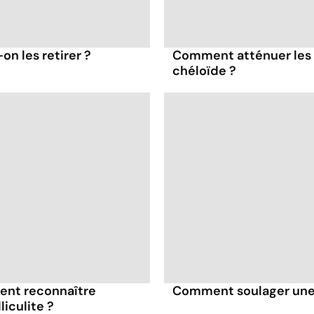
on les retirer ?
Comment atténuer les 
chéloïde ?
ment reconnaître
Comment soulager une c
liculite ?