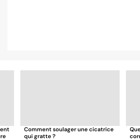
ment
Comment soulager une cicatrice
Que
ire
qui gratte ?
corr