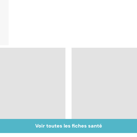
Voir toutes les fiches santé
Ostéopathie, une
Automutilation : des
thérapie manuelle
ados en souffrance