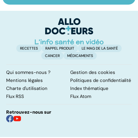
bienfaits
rosacée... que
c
insoupçonnés
faire contre les
in
rougeurs
indésirables ?
RECETTES
RAPPEL PRODUIT
LE MAG DE LA SANTÉ
CANCER
MÉDICAMENTS
Qui sommes-nous ?
Gestion des cookies
Mentions légales
Politiques de confidentialité
Charte d'utilisation
Index thématique
Flux RSS
Flux Atom
Retrouvez-nous sur