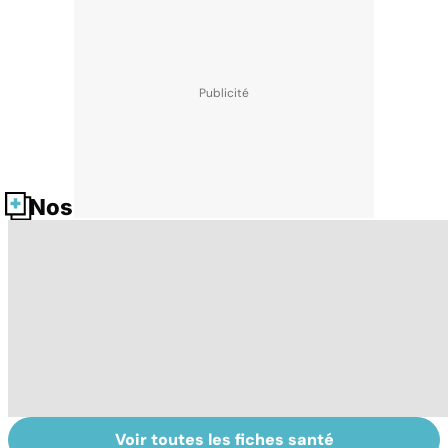
Nos fiches santé
Voir toutes les fiches santé
Les algues : des
Couperose,
Ri