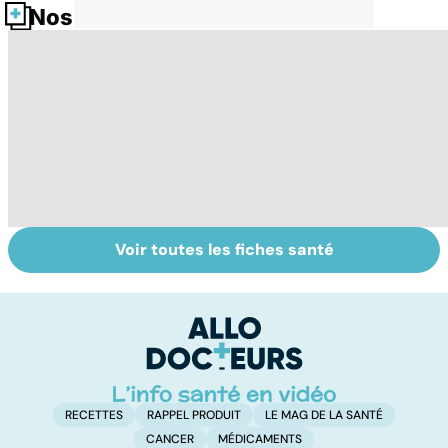
Nos fiches santé
Voir toutes les fiches santé
Tout savoir sur
Inflammation des
Su
les infections
amygdales : que
le
pulmonaires
faire en cas
l'
d'angine ?
RECETTES
RAPPEL PRODUIT
LE MAG DE LA SANTÉ
CANCER
MÉDICAMENTS