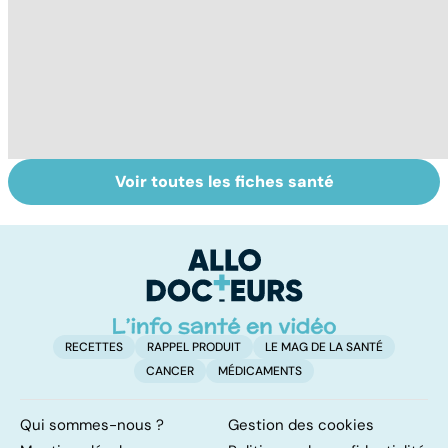
Voir toutes les fiches santé
La tuberculose
Conjonctivite,
Pr
pulmonaire
kératite, uvéite :
p
attention les
de
yeux !
o
RECETTES
RAPPEL PRODUIT
LE MAG DE LA SANTÉ
CANCER
MÉDICAMENTS
Qui sommes-nous ?
Gestion des cookies