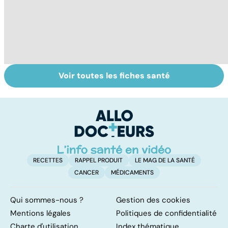
Voir toutes les fiches santé
Covid-19 : tout
La tuberculose
To
savoir sur la
pulmonaire
le
maladie
p
RECETTES
RAPPEL PRODUIT
LE MAG DE LA SANTÉ
CANCER
MÉDICAMENTS
Qui sommes-nous ?
Gestion des cookies
Mentions légales
Politiques de confidentialité
Charte d'utilisation
Index thématique